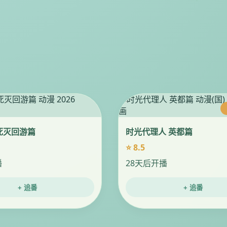
死灭回游篇
时光代理人 英都篇
⭐ 8.5
播
28天后开播
+ 追番
+ 追番