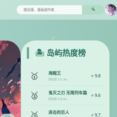
🔍
🏝️ 岛屿热度榜
🥇
海贼王
⭐ 9.8
周热度 512.3w
🥈
鬼灭之刃 无限列车篇
⭐ 9.6
周热度 478.6w
🥉
进击的巨人
⭐ 9.7