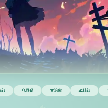
奇幻
🔍悬疑
🌸治愈
🌊科幻