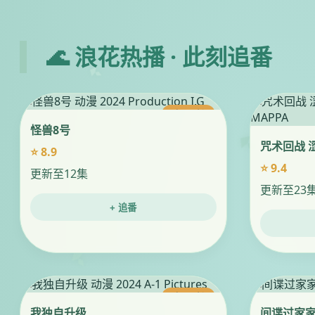
🌊 浪花热播 · 此刻追番
今日更新
怪兽8号
咒术回战 
⭐ 8.9
⭐ 9.4
更新至12集
更新至23
+ 追番
今日更新
我独自升级
间谍过家