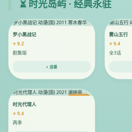
⏳ 时光岛屿 · 经典永驻
罗小黑战记
雾山五行
⭐ 9.2
⭐ 9.4
剧集版
全3话
+ 追番
今日更新
时光代理人
⭐ 9.4
两季