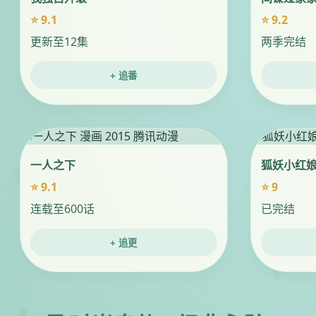
⭐ 9.1
⭐ 9.2
更新至12集
两季完结
+ 追番
一人之下
狐妖小红
⭐ 9.1
⭐ 9
连载至600话
已完结
+ 追更