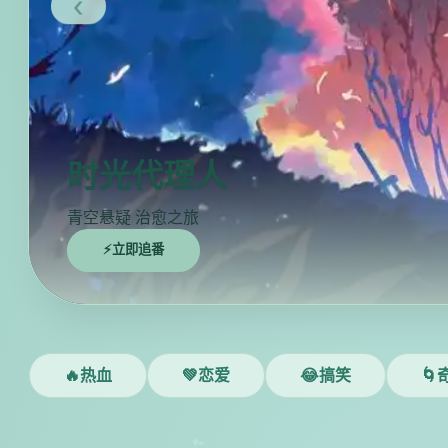
‹
时光代理人
青空悬疑 治愈之旅
⚡立即追番
🔥热血
💚恋爱
😂搞笑
🌀