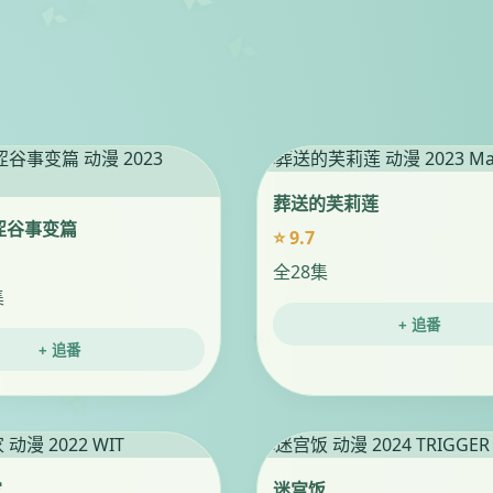
葬送的芙莉莲
涩谷事变篇
⭐ 9.7
全28集
集
+ 追番
+ 追番
家
迷宫饭