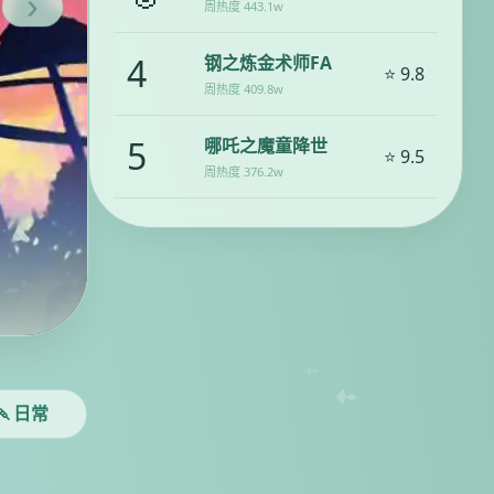
›
周热度 443.1w
4
钢之炼金术师FA
⭐ 9.8
周热度 409.8w
5
哪吒之魔童降世
⭐ 9.5
周热度 376.2w
咒术回战 涩谷事变
天青咒术 终局之战
⚡立即追番
🍡日常