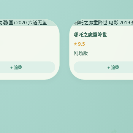
哪吒之魔童降世
⭐ 9.5
剧场版
+ 追番
+ 追番