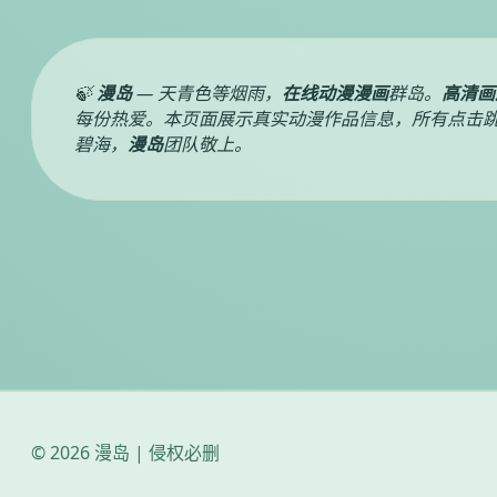
🍃
漫岛
— 天青色等烟雨，
在线动漫漫画
群岛。
高清画
每份热爱。本页面展示真实动漫作品信息，所有点击跳
碧海，
漫岛
团队敬上。
© 2026 漫岛 | 侵权必删