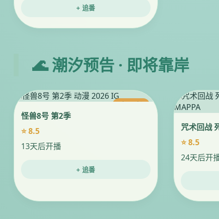
+ 追番
🌊 潮汐预告 · 即将靠岸
今日更新
怪兽8号 第2季
咒术回战 
⭐ 8.5
⭐ 8.5
13天后开播
24天后开
+ 追番