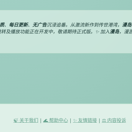
质
、
每日更新
、
无广告
沉浸追番。从激流新作到传世港湾，
漫岛
转及播放功能正在开发中，敬请期待正式版。✨ 加入
漫岛
，漫
🍃 关于我们
|
🌊 帮助中心
|
✨ 友情链接
|
⚖️ 内容投诉